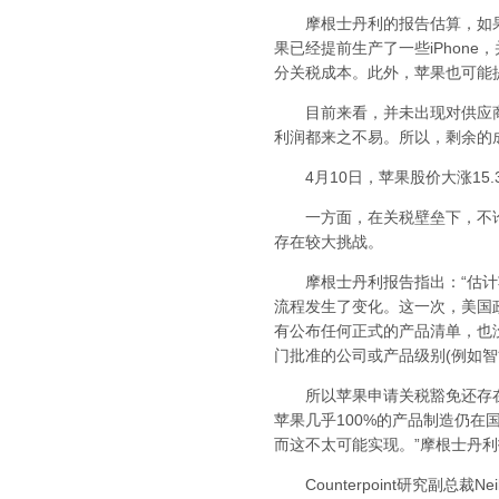
摩根士丹利的报告估算，如果不
果已经提前生产了一些iPhon
分关税成本。此外，苹果也可能
目前来看，并未出现对供应商
利润都来之不易。所以，剩余的
4月10日，苹果股价大涨15.
一方面，在关税壁垒下，不论手
存在较大挑战。
摩根士丹利报告指出：“估计苹
流程发生了变化。这一次，美国政
有公布任何正式的产品清单，也
门批准的公司或产品级别(例如智
所以苹果申请关税豁免还存在不
苹果几乎100%的产品制造仍
而这不太可能实现。”摩根士丹
Counterpoint研究副总裁