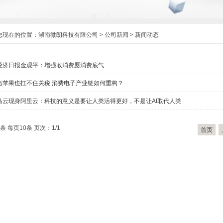
您现在的位置：
湖南微朗科技有限公司
>
公司新闻
>
新闻动态
经济日报金观平：增强敢消费愿消费底气
当苹果也扛不住关税 消费电子产业链如何重构？
马云现身阿里云：科技的意义是要让人类活得更好，不是让AI取代人类
条 每页10条 页次：1/1
首页